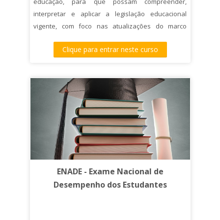
educação, para que possam compreender,
interpretar e aplicar a legislação educacional
vigente, com foco nas atualizações do marco
regulatório e Enade 2025. O curso também visa
Clique para entrar neste curso
desenvolver competências práticas para o
mapeamento de processos institucionais,
acompanhamento de prazos regulatórios e
atuação estratégica frente às mudanças no
sistema e-MEC.
ENADE - Exame Nacional de
Desempenho dos Estudantes