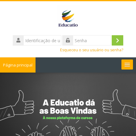
Ir
para
o
conteúdo
principal
Identificação
de
Acessar
Senha
usuário
Esqueceu o seu usuário ou senha?
Página principal
Cursos